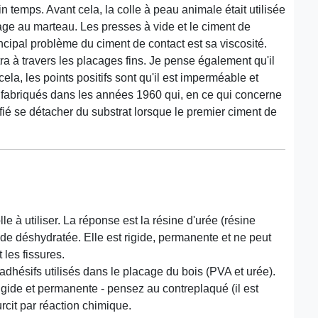
 temps. Avant cela, la colle à peau animale était utilisée
e au marteau. Les presses à vide et le ciment de
ncipal problème du ciment de contact est sa viscosité.
tra à travers les placages fins. Je pense également qu'il
cela, les points positifs sont qu'il est imperméable et
s fabriqués dans les années 1960 qui, en ce qui concerne
ifié se détacher du substrat lorsque le premier ciment de
e à utiliser. La réponse est la résine d'urée (résine
yde déshydratée. Elle est rigide, permanente et ne peut
 les fissures.
'adhésifs utilisés dans le placage du bois (PVA et urée).
rigide et permanente - pensez au contreplaqué (il est
urcit par réaction chimique.