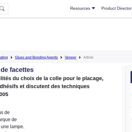
Resources
Product Directo
ating
Glues and Bonding Agents
Veneer
Article
 de facettes
ités du choix de la colle pour le placage,
adhésifs et discutent des techniques
2005
us de
arque de
à une lampe.