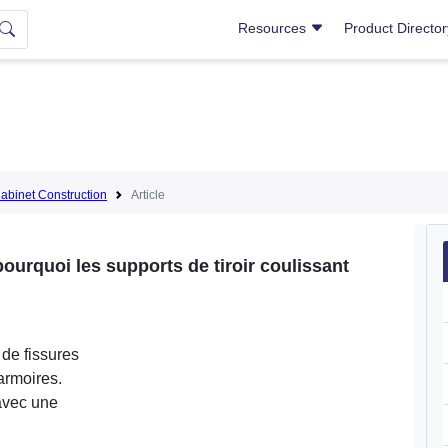
Resources
Product Directo
abinet Construction
Article
urquoi les supports de tiroir coulissant
de fissures
 armoires.
 avec une